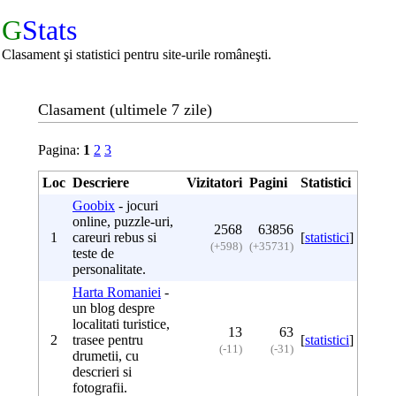
G
Stats
Clasament şi statistici pentru site-urile româneşti.
Clasament (ultimele 7 zile)
Pagina:
1
2
3
Loc
Descriere
Vizitatori
Pagini
Statistici
Goobix
- jocuri
online, puzzle-uri,
2568
63856
1
careuri rebus si
[
statistici
]
(+598)
(+35731)
teste de
personalitate.
Harta Romaniei
-
un blog despre
localitati turistice,
13
63
2
trasee pentru
[
statistici
]
(-11)
(-31)
drumetii, cu
descrieri si
fotografii.