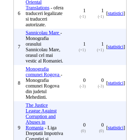
Oriental
Translations
- ofera
1
1
6
traduceri legalizate
[
statistici
]
(-1)
(-1)
si traduceri
autorizate.
Sannicolau Mare
-
Monografia
orasului
1
1
7
[
statistici
]
Sannicolau Mare,
(+1)
(+1)
orasul cel mai
vestic al Romaniei.
Monografia
comunei Rogova
-
Monografia
0
0
8
[
statistici
]
comunei Rogova
(-3)
(-3)
din judetul
Mehedinti.
The Justice
League Against
Corruption and
Abuses in
0
0
9
Romania
- Liga
[
statistici
]
(0)
(0)
Dreptatii Impotriva
Coruptiei si