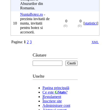
Abuzurilor din
Romania.
NuntaBotez.ro
-
prezinta invitatii de
0
0
10
nunta, invitatii
[
statistici
]
(0)
(0)
pentru botez si
accesorii.
Pagina:
1
2
3
XML
Căutare
Unelte
Pagina principală
Ce este
G
Stats
?
Regulament
Înscriere site
Administrare cont
Ajutor şi suport