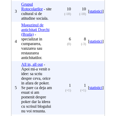
Grupul
Rotocolarilor
- site
10
10
3
[
statistici
]
cultural si de
(-18)
(-18)
atitudine sociala.
Magazinul de
antichitati Dorchi
(Braila)
-
specializat in
6
8
4
[
statistici
]
cumpararea,
(0)
(-3)
vanzarea sau
restaurarea
antichitatilor.
All in, all out
-
Apoi mi-a venit o
idee: sa scriu
despre ceva, orice
in afara de poker.
1
1
5
Se pare ca deja am
[
statistici
]
(+1)
(+1)
esuat si am
pomenit despre
poker dar la ideea
cu scrisul blogului
nu voi renunta.