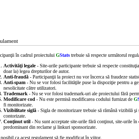
ulament
icipanţii în cadrul proiectului
G
Stats
trebuie să respecte următorul regu
Activităţi legale
- Site-urile participante trebuie să respecte constituţ
doar la) legea drepturilor de autor.
Anti-fraudă
- Participanţii la proiect nu vor încerca să fraudeze statis
Anti-spam
- Nu se vor folosi facilităţile puse la dispoziţie pentru a g
nesolicitate către utilizatori.
Trademark
- Nu se vor folosi trademark-uri ale proiectului fără perm
Modificare cod
- Nu este permisă modificarea codului furnizat de
G
fi monitorizate.
Vizibilitate siglă
- Sigla de monitorizare trebuie să rămână vizibilă şi 
contorizate.
Conţinut util
- Nu sunt acceptate site-urile fără conţinut, site-urile în
predominant din reclame şi linkuri sponsorizate.
 posibil ca acest regulament să fie modificat în viitor.