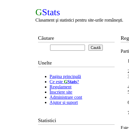
G
Stats
Clasament şi statistici pentru site-urile româneşti.
Căutare
Reg
Part
Unelte
Pagina principală
Ce este
G
Stats
?
Regulament
Înscriere site
Administrare cont
Ajutor şi suport
Statistici
Este