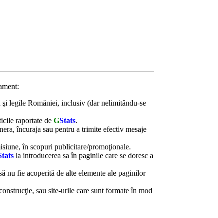
lament:
ia şi legile României, inclusiv (dar nelimitându-se
ticile raportate de
G
Stats
.
enera, încuraja sau pentru a trimite efectiv mesaje
isiune, în scopuri publicitare/promoţionale.
Stats
la introducerea sa în paginile care se doresc a
să nu fie acoperită de alte elemente ale paginilor
 construcţie, sau site-urile care sunt formate în mod