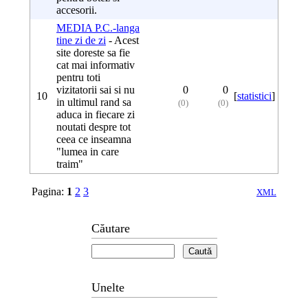
accesorii.
MEDIA P.C.-langa
tine zi de zi
- Acest
site doreste sa fie
cat mai informativ
pentru toti
vizitatorii sai si nu
0
0
10
[
statistici
]
in ultimul rand sa
(0)
(0)
aduca in fiecare zi
noutati despre tot
ceea ce inseamna
"lumea in care
traim"
Pagina:
1
2
3
XML
Căutare
Unelte