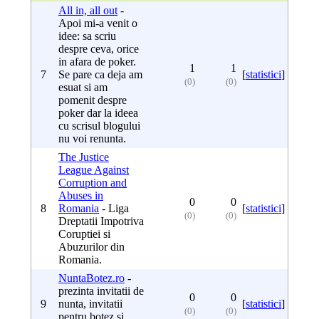
All in, all out
-
Apoi mi-a venit o
idee: sa scriu
despre ceva, orice
in afara de poker.
1
1
7
Se pare ca deja am
[
statistici
]
(0)
(0)
esuat si am
pomenit despre
poker dar la ideea
cu scrisul blogului
nu voi renunta.
The Justice
League Against
Corruption and
Abuses in
0
0
8
Romania
- Liga
[
statistici
]
(0)
(0)
Dreptatii Impotriva
Coruptiei si
Abuzurilor din
Romania.
NuntaBotez.ro
-
prezinta invitatii de
0
0
9
nunta, invitatii
[
statistici
]
(0)
(0)
pentru botez si