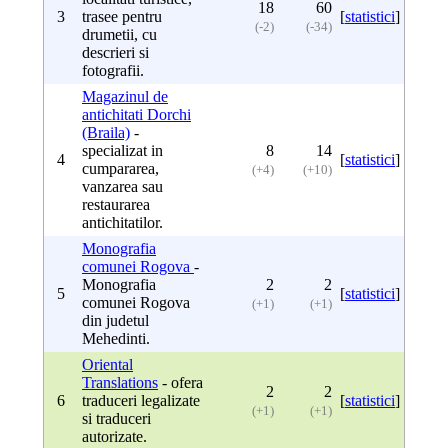
18
60
3
trasee pentru
[
statistici
]
(-2)
(-34)
drumetii, cu
descrieri si
fotografii.
Magazinul de
antichitati Dorchi
(Braila)
-
specializat in
8
14
4
[
statistici
]
cumpararea,
(+4)
(+10)
vanzarea sau
restaurarea
antichitatilor.
Monografia
comunei Rogova
-
Monografia
2
2
5
[
statistici
]
comunei Rogova
(+1)
(+1)
din judetul
Mehedinti.
Oriental
Translations
- ofera
2
2
6
traduceri legalizate
[
statistici
]
(+1)
(+1)
si traduceri
autorizate.