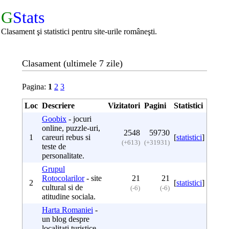
G
Stats
Clasament şi statistici pentru site-urile româneşti.
Clasament (ultimele 7 zile)
Pagina:
1
2
3
Loc
Descriere
Vizitatori
Pagini
Statistici
Goobix
- jocuri
online, puzzle-uri,
2548
59730
1
careuri rebus si
[
statistici
]
(+613)
(+31931)
teste de
personalitate.
Grupul
Rotocolarilor
- site
21
21
2
[
statistici
]
cultural si de
(-6)
(-6)
atitudine sociala.
Harta Romaniei
-
un blog despre
localitati turistice,