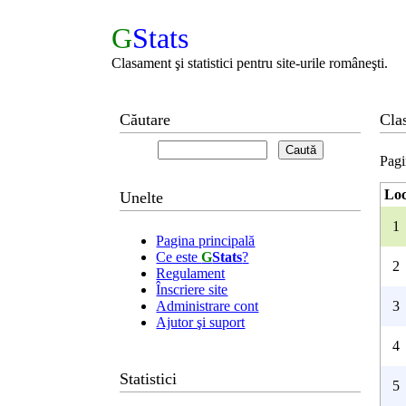
G
Stats
Clasament şi statistici pentru site-urile româneşti.
Căutare
Clas
Pagi
Lo
Unelte
1
Pagina principală
Ce este
G
Stats
?
2
Regulament
Înscriere site
Administrare cont
3
Ajutor şi suport
4
Statistici
5