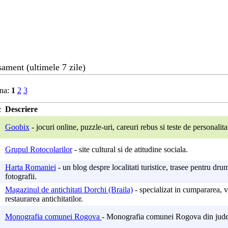
ament (ultimele 7 zile)
na:
1
2
3
c
Descriere
Goobix
- jocuri online, puzzle-uri, careuri rebus si teste de personalita
Grupul Rotocolarilor
- site cultural si de atitudine sociala.
Harta Romaniei
- un blog despre localitati turistice, trasee pentru drume
fotografii.
Magazinul de antichitati Dorchi (Braila)
- specializat in cumpararea, 
restaurarea antichitatilor.
Monografia comunei Rogova
- Monografia comunei Rogova din jude