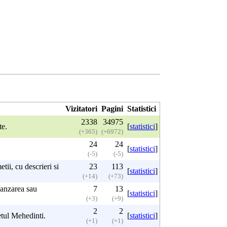
Vizitatori
Pagini
Statistici
2338
34975
te.
[
statistici
]
(+365)
(+6972)
24
24
[
statistici
]
(-5)
(-5)
tii, cu descrieri si
23
113
[
statistici
]
(+14)
(+73)
vanzarea sau
7
13
[
statistici
]
(+3)
(+9)
2
2
tul Mehedinti.
[
statistici
]
(+1)
(+1)