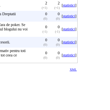
2
2
.
[
statistici
]
(+1)
(+1)
a Dreptatii
0
0
[
statistici
]
(0)
(0)
fara de poker. Se
0
0
ul blogului nu voi
[
statistici
]
(-1)
(-1)
0
0
cesorii.
[
statistici
]
(0)
(0)
rmativ pentru toti
0
0
 tot ceea ce
[
statistici
]
(0)
(0)
XML