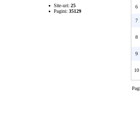
Site-uri:
25
6
Pagini:
35129
7
8
9
10
Pag