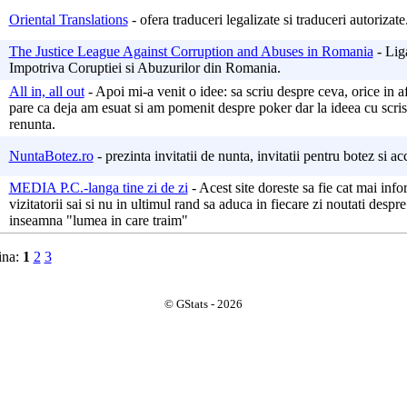
Oriental Translations
- ofera traduceri legalizate si traduceri autorizate
The Justice League Against Corruption and Abuses in Romania
- Lig
Impotriva Coruptiei si Abuzurilor din Romania.
All in, all out
- Apoi mi-a venit o idee: sa scriu despre ceva, orice in a
pare ca deja am esuat si am pomenit despre poker dar la ideea cu scris
renunta.
NuntaBotez.ro
- prezinta invitatii de nunta, invitatii pentru botez si ac
MEDIA P.C.-langa tine zi de zi
- Acest site doreste sa fie cat mai info
vizitatorii sai si nu in ultimul rand sa aduca in fiecare zi noutati despre
inseamna "lumea in care traim"
ina:
1
2
3
© GStats - 2026