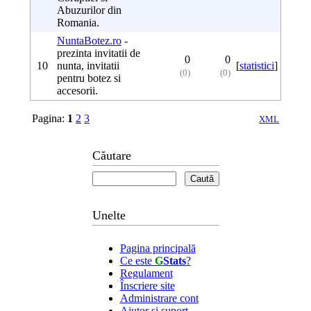
Abuzurilor din
Romania.
NuntaBotez.ro
-
prezinta invitatii de
0
0
10
nunta, invitatii
[
statistici
]
(0)
(0)
pentru botez si
accesorii.
Pagina:
1
2
3
XML
Căutare
Unelte
Pagina principală
Ce este
G
Stats
?
Regulament
Înscriere site
Administrare cont
Ajutor şi suport