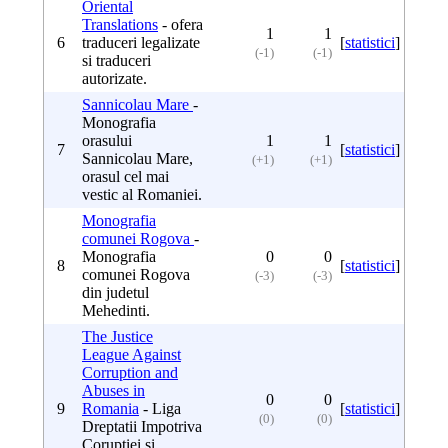
Oriental
Translations
- ofera
1
1
6
traduceri legalizate
[
statistici
]
(-1)
(-1)
si traduceri
autorizate.
Sannicolau Mare
-
Monografia
orasului
1
1
7
[
statistici
]
Sannicolau Mare,
(+1)
(+1)
orasul cel mai
vestic al Romaniei.
Monografia
comunei Rogova
-
Monografia
0
0
8
[
statistici
]
comunei Rogova
(-3)
(-3)
din judetul
Mehedinti.
The Justice
League Against
Corruption and
Abuses in
0
0
9
Romania
- Liga
[
statistici
]
(0)
(0)
Dreptatii Impotriva
Coruptiei si