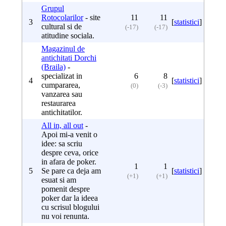
Grupul
Rotocolarilor
- site
11
11
3
[
statistici
]
cultural si de
(-17)
(-17)
atitudine sociala.
Magazinul de
antichitati Dorchi
(Braila)
-
specializat in
6
8
4
[
statistici
]
cumpararea,
(0)
(-3)
vanzarea sau
restaurarea
antichitatilor.
All in, all out
-
Apoi mi-a venit o
idee: sa scriu
despre ceva, orice
in afara de poker.
1
1
5
Se pare ca deja am
[
statistici
]
(+1)
(+1)
esuat si am
pomenit despre
poker dar la ideea
cu scrisul blogului
nu voi renunta.