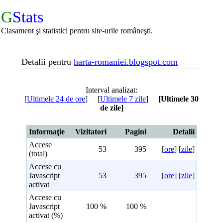
G
Stats
Clasament şi statistici pentru site-urile româneşti.
Detalii pentru
harta-romaniei.blogspot.com
Interval analizat:
[
Ultimele 24 de ore
] [
Ultimele 7 zile
]
[Ultimele 30
de zile]
Informaţie
Vizitatori
Pagini
Detalii
Accese
53
395
[
ore
] [
zile
]
(total)
Accese cu
Javascript
53
395
[
ore
] [
zile
]
activat
Accese cu
Javascript
100 %
100 %
activat (%)