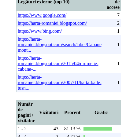
Legături externe (top 10)
de
accese
https://www.google.com/
7
https://harta-romaniei.blogspot.com/
2
https://www.bing.com/
1
https://harta-
romaniei.blogspot.com/search/label/Cabane
1
mont
...
https://harta-
romaniei.blogspot.com/2015/04/drumetie-
1
cabana-
...
https://harta-
romaniei.blogspot.com/2007/11/harta-baile-
1
tusn
...
Număr
de
Vizitatori
Procent
Grafic
pagini /
vizitator
1 - 2
43
81.13 %
3 - 4
2
3.77 %