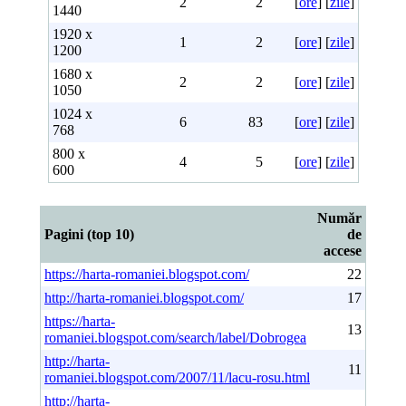
2
2
[
ore
] [
zile
]
1440
1920 x
1
2
[
ore
] [
zile
]
1200
1680 x
2
2
[
ore
] [
zile
]
1050
1024 x
6
83
[
ore
] [
zile
]
768
800 x
4
5
[
ore
] [
zile
]
600
Număr
Pagini (top 10)
de
accese
https://harta-romaniei.blogspot.com/
22
http://harta-romaniei.blogspot.com/
17
https://harta-
13
romaniei.blogspot.com/search/label/Dobrogea
http://harta-
11
romaniei.blogspot.com/2007/11/lacu-rosu.html
http://harta-