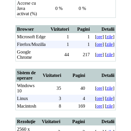
Accese cu
Java
0 %
0 %
activat (%)
Browser
Vizitatori
Pagini
Detalii
Microsoft Edge
1
1
[
ore
] [
zile
]
Firefox/Mozilla
1
1
[
ore
] [
zile
]
Google
44
217
[
ore
] [
zile
]
Chrome
Sistem de
Vizitatori
Pagini
Detalii
operare
Windows
35
40
[
ore
] [
zile
]
10
Linux
3
4
[
ore
] [
zile
]
Macintosh
8
169
[
ore
] [
zile
]
Rezoluţie
Vizitatori
Pagini
Detalii
2560 x