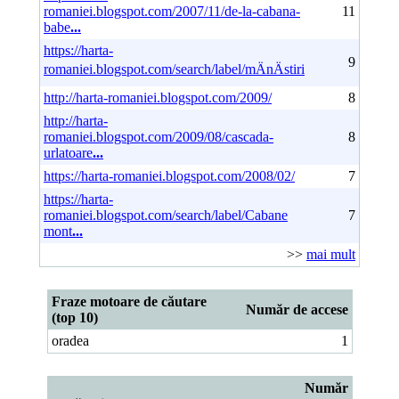
romaniei.blogspot.com/2007/11/de-la-cabana-
11
babe
...
https://harta-
9
romaniei.blogspot.com/search/label/mÄnÄstiri
http://harta-romaniei.blogspot.com/2009/
8
http://harta-
romaniei.blogspot.com/2009/08/cascada-
8
urlatoare
...
https://harta-romaniei.blogspot.com/2008/02/
7
https://harta-
romaniei.blogspot.com/search/label/Cabane
7
mont
...
>>
mai mult
Fraze motoare de căutare
Număr de accese
(top 10)
oradea
1
Număr