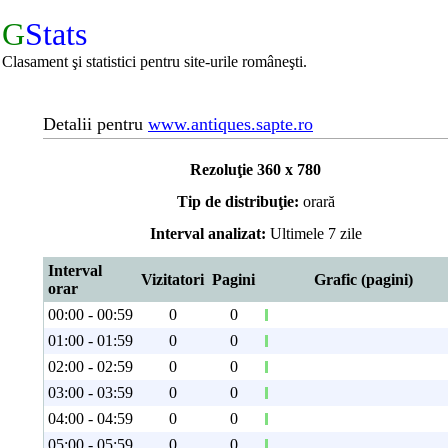
G
Stats
Clasament şi statistici pentru site-urile româneşti.
Detalii pentru
www.antiques.sapte.ro
Rezoluţie 360 x 780
Tip de distribuţie:
orară
Interval analizat:
Ultimele 7 zile
Interval
Vizitatori
Pagini
Grafic (pagini)
orar
00:00 - 00:59
0
0
01:00 - 01:59
0
0
02:00 - 02:59
0
0
03:00 - 03:59
0
0
04:00 - 04:59
0
0
05:00 - 05:59
0
0