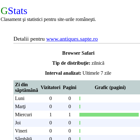
G
Stats
Clasament şi statistici pentru site-urile româneşti.
Detalii pentru
www.antiques.sapte.ro
Browser Safari
Tip de distribuţie:
zilnică
Interval analizat:
Ultimele 7 zile
Zi din
Vizitatori
Pagini
Grafic (pagini)
săptămână
Luni
0
0
Marţi
0
0
Miercuri
1
1
Joi
0
0
Vineri
0
0
Sâmbătă
0
0