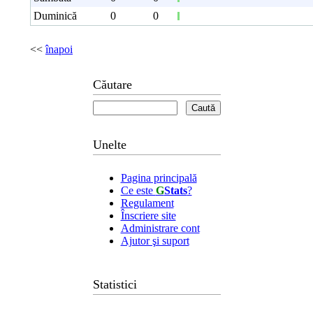
Duminică
0
0
<<
înapoi
Căutare
Unelte
Pagina principală
Ce este
G
Stats
?
Regulament
Înscriere site
Administrare cont
Ajutor şi suport
Statistici