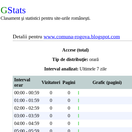
G
Stats
Clasament şi statistici pentru site-urile româneşti.
Detalii pentru
www.comuna-rogova.blogspot.com
Accese (total)
Tip de distribuţie:
orară
Interval analizat:
Ultimele 7 zile
Interval
Vizitatori
Pagini
Grafic (pagini)
orar
00:00 - 00:59
0
0
01:00 - 01:59
0
0
02:00 - 02:59
0
0
03:00 - 03:59
0
0
04:00 - 04:59
0
0
05:00 - 05:59
0
0