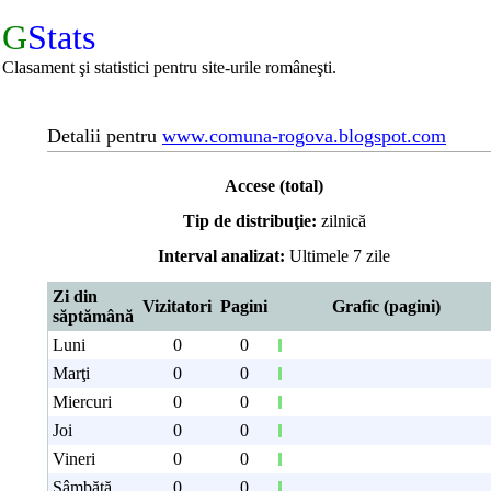
G
Stats
Clasament şi statistici pentru site-urile româneşti.
Detalii pentru
www.comuna-rogova.blogspot.com
Accese (total)
Tip de distribuţie:
zilnică
Interval analizat:
Ultimele 7 zile
Zi din
Vizitatori
Pagini
Grafic (pagini)
săptămână
Luni
0
0
Marţi
0
0
Miercuri
0
0
Joi
0
0
Vineri
0
0
Sâmbătă
0
0