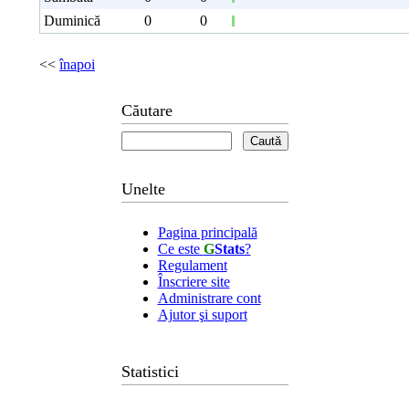
Duminică
0
0
<<
înapoi
Căutare
Unelte
Pagina principală
Ce este
G
Stats
?
Regulament
Înscriere site
Administrare cont
Ajutor şi suport
Statistici