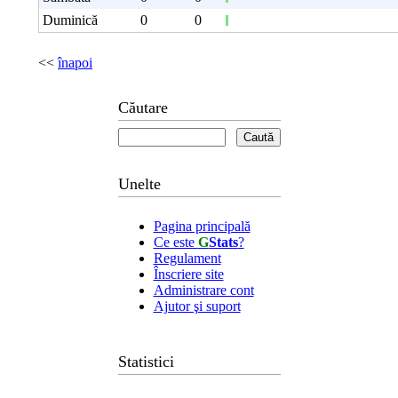
Duminică
0
0
<<
înapoi
Căutare
Unelte
Pagina principală
Ce este
G
Stats
?
Regulament
Înscriere site
Administrare cont
Ajutor şi suport
Statistici