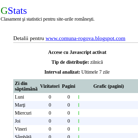
G
Stats
Clasament şi statistici pentru site-urile româneşti.
Detalii pentru
www.comuna-rogova.blogspot.com
Accese cu Javascript activat
Tip de distribuţie:
zilnică
Interval analizat:
Ultimele 7 zile
Zi din
Vizitatori
Pagini
Grafic (pagini)
săptămână
Luni
0
0
Marţi
0
0
Miercuri
0
0
Joi
0
0
Vineri
0
0
Sâmbătă
0
0