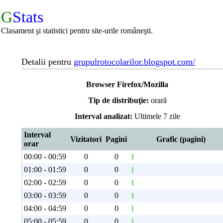
G
Stats
Clasament şi statistici pentru site-urile româneşti.
Detalii pentru
grupulrotocolarilor.blogspot.com/
Browser Firefox/Mozilla
Tip de distribuţie:
orară
Interval analizat:
Ultimele 7 zile
Interval
Vizitatori
Pagini
Grafic (pagini)
orar
00:00 - 00:59
0
0
01:00 - 01:59
0
0
02:00 - 02:59
0
0
03:00 - 03:59
0
0
04:00 - 04:59
0
0
05:00 - 05:59
0
0