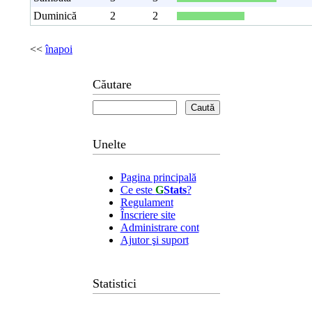
Duminică
2
2
<<
înapoi
Căutare
Unelte
Pagina principală
Ce este
G
Stats
?
Regulament
Înscriere site
Administrare cont
Ajutor şi suport
Statistici