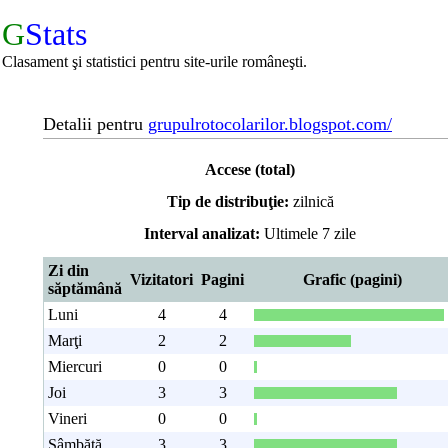
G
Stats
Clasament şi statistici pentru site-urile româneşti.
Detalii pentru
grupulrotocolarilor.blogspot.com/
Accese (total)
Tip de distribuţie:
zilnică
Interval analizat:
Ultimele 7 zile
Zi din
Vizitatori
Pagini
Grafic (pagini)
săptămână
Luni
4
4
Marţi
2
2
Miercuri
0
0
Joi
3
3
Vineri
0
0
Sâmbătă
3
3