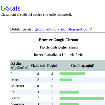
G
Stats
Clasament şi statistici pentru site-urile româneşti.
Detalii pentru
grupulrotocolarilor.blogspot.com/
Browser Google Chrome
Tip de distribuţie:
zilnică
Interval analizat:
Ultimele 7 zile
Zi din
Vizitatori
Pagini
Grafic (pagini)
săptămână
Luni
4
4
Marţi
2
2
Miercuri
0
0
Joi
3
3
Vineri
7
7
Sâmbătă
3
3