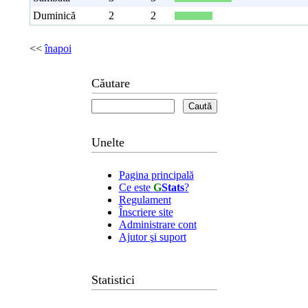
Duminică
2
2
<<
înapoi
Căutare
Unelte
Pagina principală
Ce este
G
Stats
?
Regulament
Înscriere site
Administrare cont
Ajutor şi suport
Statistici