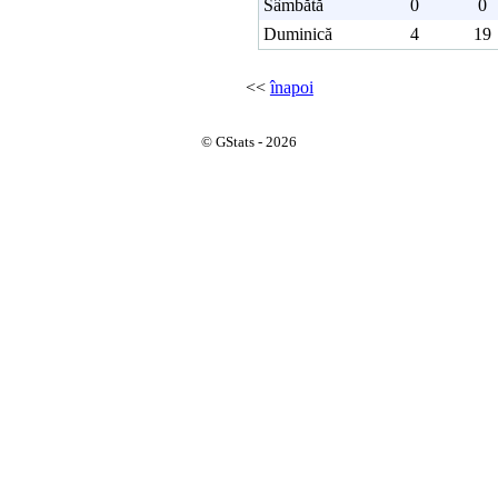
Sâmbătă
0
0
Duminică
4
19
<<
înapoi
© GStats - 2026