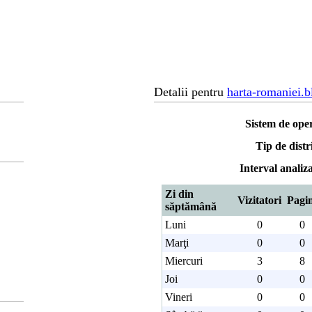
Detalii pentru
harta-romaniei.
Sistem de ope
Tip de distr
Interval analiza
Zi din
Vizitatori
Pagi
săptămână
Luni
0
0
Marţi
0
0
Miercuri
3
8
Joi
0
0
Vineri
0
0