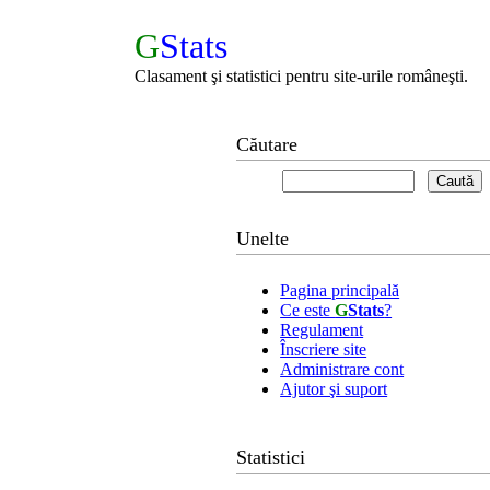
G
Stats
Clasament şi statistici pentru site-urile româneşti.
Căutare
Unelte
Pagina principală
Ce este
G
Stats
?
Regulament
Înscriere site
Administrare cont
Ajutor şi suport
Statistici