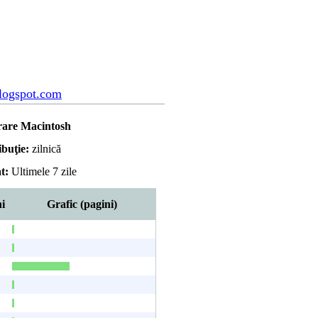
blogspot.com
rare Macintosh
ibuţie:
zilnică
t:
Ultimele 7 zile
ni
Grafic (pagini)