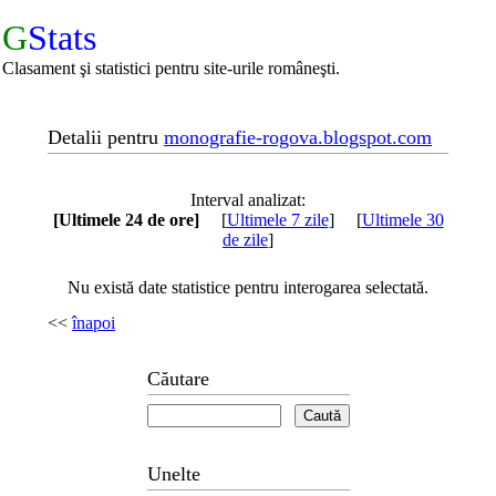
G
Stats
Clasament şi statistici pentru site-urile româneşti.
Detalii pentru
monografie-rogova.blogspot.com
Interval analizat:
[Ultimele 24 de ore]
[
Ultimele 7 zile
] [
Ultimele 30
de zile
]
Nu există date statistice pentru interogarea selectată.
<<
înapoi
Căutare
Unelte