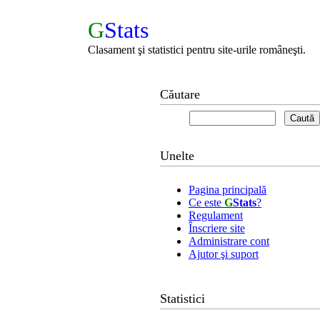
G
Stats
Clasament şi statistici pentru site-urile româneşti.
Căutare
Unelte
Pagina principală
Ce este
G
Stats
?
Regulament
Înscriere site
Administrare cont
Ajutor şi suport
Statistici