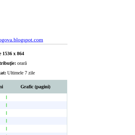
ogova.blogspot.com
e 1536 x 864
tribuţie:
orară
zat:
Ultimele 7 zile
ni
Grafic (pagini)