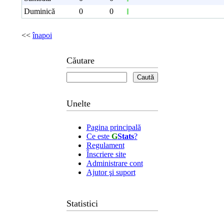
Duminică
0
0
<<
înapoi
Căutare
Unelte
Pagina principală
Ce este
G
Stats
?
Regulament
Înscriere site
Administrare cont
Ajutor şi suport
Statistici