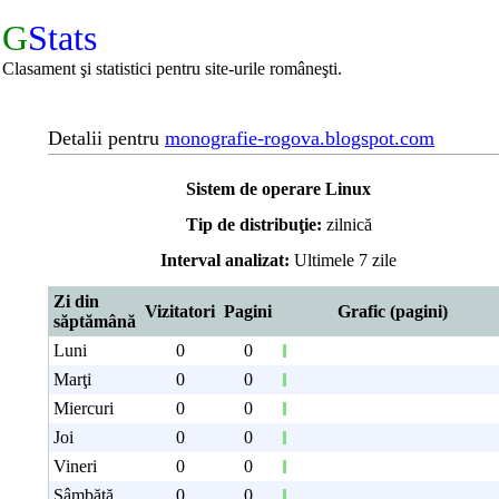
G
Stats
Clasament şi statistici pentru site-urile româneşti.
Detalii pentru
monografie-rogova.blogspot.com
Sistem de operare Linux
Tip de distribuţie:
zilnică
Interval analizat:
Ultimele 7 zile
Zi din
Vizitatori
Pagini
Grafic (pagini)
săptămână
Luni
0
0
Marţi
0
0
Miercuri
0
0
Joi
0
0
Vineri
0
0
Sâmbătă
0
0