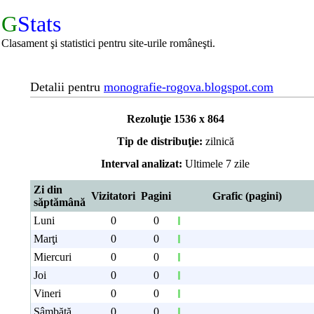
G
Stats
Clasament şi statistici pentru site-urile româneşti.
Detalii pentru
monografie-rogova.blogspot.com
Rezoluţie 1536 x 864
Tip de distribuţie:
zilnică
Interval analizat:
Ultimele 7 zile
Zi din
Vizitatori
Pagini
Grafic (pagini)
săptămână
Luni
0
0
Marţi
0
0
Miercuri
0
0
Joi
0
0
Vineri
0
0
Sâmbătă
0
0