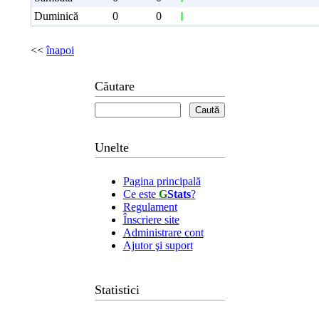
Duminică
0
0
<<
înapoi
Căutare
Unelte
Pagina principală
Ce este
G
Stats
?
Regulament
Înscriere site
Administrare cont
Ajutor şi suport
Statistici