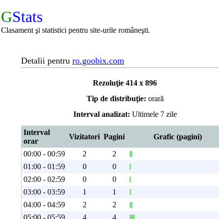
G
Stats
Clasament şi statistici pentru site-urile româneşti.
Detalii pentru
ro.goobix.com
Rezoluţie 414 x 896
Tip de distribuţie:
orară
Interval analizat:
Ultimele 7 zile
Interval
Vizitatori
Pagini
Grafic (pagini)
orar
00:00 - 00:59
2
2
01:00 - 01:59
0
0
02:00 - 02:59
0
0
03:00 - 03:59
1
1
04:00 - 04:59
2
2
05:00 - 05:59
4
4