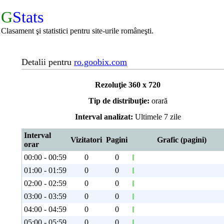
G
Stats
Clasament şi statistici pentru site-urile româneşti.
Detalii pentru
ro.goobix.com
Rezoluţie 360 x 720
Tip de distribuţie:
orară
Interval analizat:
Ultimele 7 zile
Interval
Vizitatori
Pagini
Grafic (pagini)
orar
00:00 - 00:59
0
0
01:00 - 01:59
0
0
02:00 - 02:59
0
0
03:00 - 03:59
0
0
04:00 - 04:59
0
0
05:00 - 05:59
0
0