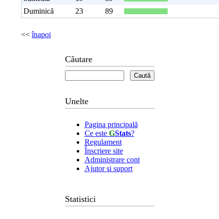
Duminică
23
89
<<
înapoi
Căutare
Unelte
Pagina principală
Ce este
G
Stats
?
Regulament
Înscriere site
Administrare cont
Ajutor şi suport
Statistici