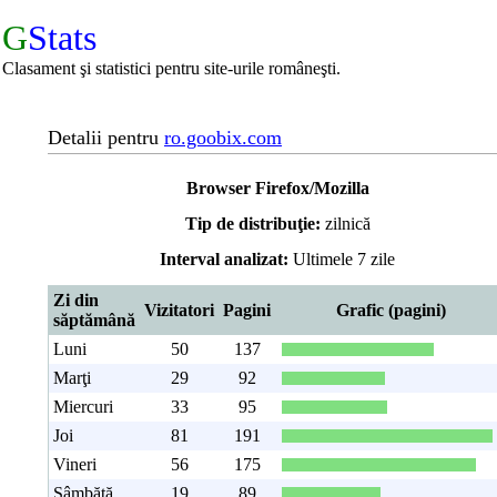
G
Stats
Clasament şi statistici pentru site-urile româneşti.
Detalii pentru
ro.goobix.com
Browser Firefox/Mozilla
Tip de distribuţie:
zilnică
Interval analizat:
Ultimele 7 zile
Zi din
Vizitatori
Pagini
Grafic (pagini)
săptămână
Luni
50
137
Marţi
29
92
Miercuri
33
95
Joi
81
191
Vineri
56
175
Sâmbătă
19
89