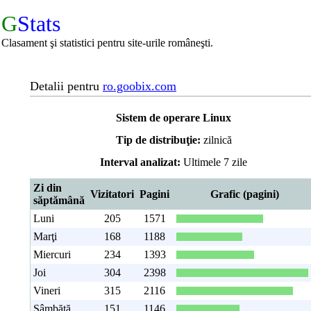
G
Stats
Clasament şi statistici pentru site-urile româneşti.
Detalii pentru
ro.goobix.com
Sistem de operare Linux
Tip de distribuţie:
zilnică
Interval analizat:
Ultimele 7 zile
Zi din
Vizitatori
Pagini
Grafic (pagini)
săptămână
Luni
205
1571
Marţi
168
1188
Miercuri
234
1393
Joi
304
2398
Vineri
315
2116
Sâmbătă
151
1146