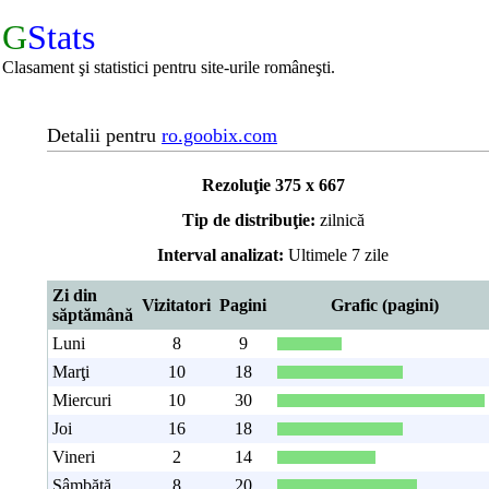
G
Stats
Clasament şi statistici pentru site-urile româneşti.
Detalii pentru
ro.goobix.com
Rezoluţie 375 x 667
Tip de distribuţie:
zilnică
Interval analizat:
Ultimele 7 zile
Zi din
Vizitatori
Pagini
Grafic (pagini)
săptămână
Luni
8
9
Marţi
10
18
Miercuri
10
30
Joi
16
18
Vineri
2
14
Sâmbătă
8
20