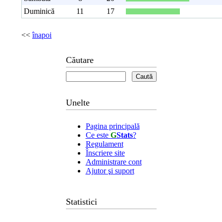
Duminică
11
17
<<
înapoi
Căutare
Unelte
Pagina principală
Ce este
G
Stats
?
Regulament
Înscriere site
Administrare cont
Ajutor şi suport
Statistici