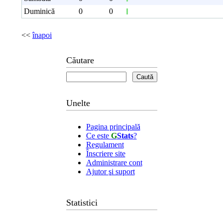
Duminică
0
0
<<
înapoi
Căutare
Unelte
Pagina principală
Ce este
G
Stats
?
Regulament
Înscriere site
Administrare cont
Ajutor şi suport
Statistici