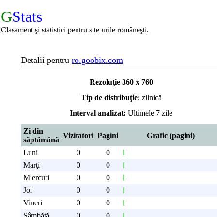
G
Stats
Clasament şi statistici pentru site-urile româneşti.
Detalii pentru
ro.goobix.com
Rezoluţie 360 x 760
Tip de distribuţie:
zilnică
Interval analizat:
Ultimele 7 zile
Zi din
Vizitatori
Pagini
Grafic (pagini)
săptămână
Luni
0
0
Marţi
0
0
Miercuri
0
0
Joi
0
0
Vineri
0
0
Sâmbătă
0
0